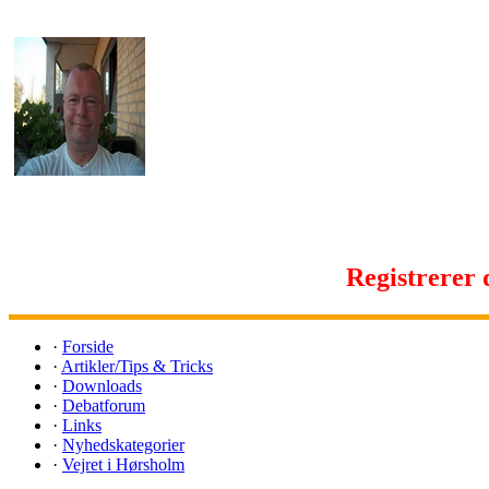
Registrerer d
·
Forside
·
Artikler/Tips & Tricks
·
Downloads
·
Debatforum
·
Links
·
Nyhedskategorier
·
Vejret i Hørsholm