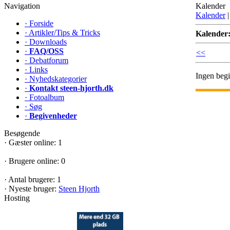
Navigation
Kalender
Kalender
·
Forside
·
Artikler/Tips & Tricks
Kalender
·
Downloads
·
FAQ/OSS
<<
·
Debatforum
·
Links
Ingen beg
·
Nyhedskategorier
·
Kontakt steen-hjorth.dk
·
Fotoalbum
·
Søg
·
Begivenheder
Besøgende
·
Gæster online: 1
·
Brugere online: 0
·
Antal brugere: 1
·
Nyeste bruger:
Steen Hjorth
Hosting