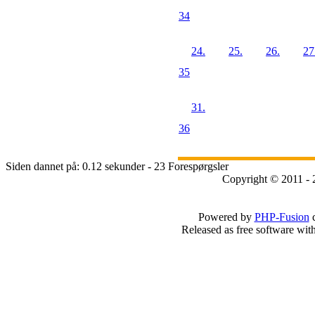
34
24.
25.
26.
27
35
31.
36
Siden dannet på: 0.12 sekunder - 23 Forespørgsler
Copyright © 2011 - 
Powered by
PHP-Fusion
c
Released as free software wit