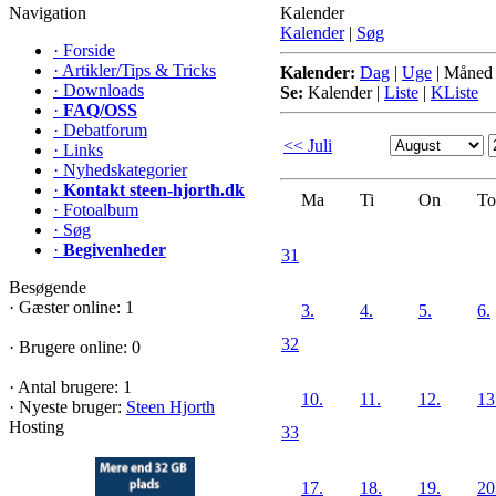
Navigation
Kalender
Kalender
|
Søg
·
Forside
·
Artikler/Tips & Tricks
Kalender:
Dag
|
Uge
|
Måned
·
Downloads
Se:
Kalender
|
Liste
|
KListe
·
FAQ/OSS
·
Debatforum
<< Juli
·
Links
·
Nyhedskategorier
·
Kontakt steen-hjorth.dk
Ma
Ti
On
To
·
Fotoalbum
·
Søg
·
Begivenheder
31
Besøgende
·
Gæster online: 1
3.
4.
5.
6.
32
·
Brugere online: 0
·
Antal brugere: 1
10.
11.
12.
13
·
Nyeste bruger:
Steen Hjorth
Hosting
33
17.
18.
19.
20