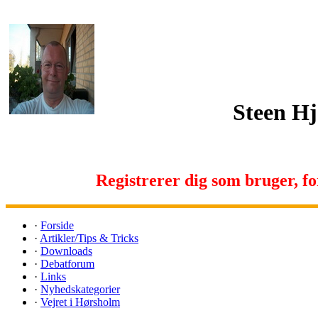
Steen H
Registrerer dig som bruger, for 
·
Forside
·
Artikler/Tips & Tricks
·
Downloads
·
Debatforum
·
Links
·
Nyhedskategorier
·
Vejret i Hørsholm